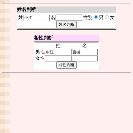
姓名判断
姓
名
性別
男
女
相性判断
姓
名
男性
女性