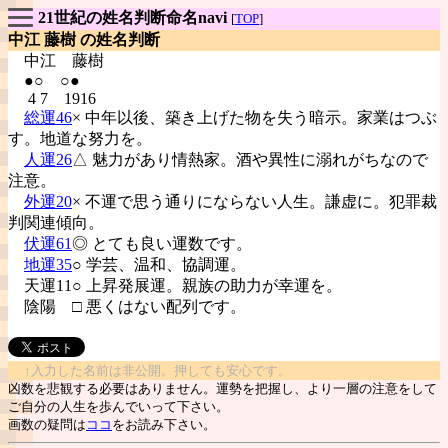
21世紀の姓名判断命名navi
[
TOP
]
中江 藤樹 の姓名判断
中江
藤樹
●○ ○●
4 7 1916
総運46
× 中年以後、築き上げた物を失う暗示。家業はつぶ
す。地道な努力を。
人運26
△ 魅力があり情熱家。酒や異性に溺れがちなので
注意。
外運20
× 不運で思う通りにならない人生。謙虚に。犯罪裁
判関連傾向。
伏運61
◎ とても良い運数です。
地運35
○ 学芸、温和、協調運。
天運11○ 上昇発展運。親族の助力が幸運を。
陰陽
□ 悪くはない配列です。
↑入力した名前は非公開。押しても安心です。
凶数を悲観する必要はありません。運勢を把握し、より一層の注意をして
ご自分の人生を歩んでいって下さい。
画数の疑問は
ココ
をお読み下さい。