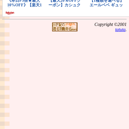
Copyright ©2001
tatuta
.