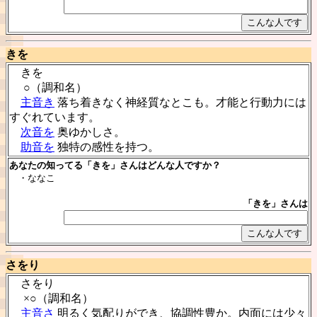
きを
きを
○（調和名）
主音き
落ち着きなく神経質なとこも。才能と行動力には
すぐれています。
次音を
奥ゆかしさ。
助音を
独特の感性を持つ。
あなたの知ってる「きを」さんはどんな人ですか？
・ななこ
「きを」さんは
さをり
さをり
×○（調和名）
主音さ
明るく気配りができ、協調性豊か。内面には少々