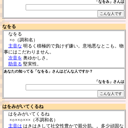
「なをみ」さんは
なをる
なをる
×○（調和名）
主音な
明るく積極的で負けず嫌い。意地悪なとこも。物
事にはこだわりません。
次音を
奥ゆかしさ。
助音る
堅実性。
あなたの知ってる「なをる」さんはどんな人ですか？
「なをる」さんは
はをみがいてくるね
はをみがいてくるね
×○××○×××（不調和名）
主音は
はきはきして社交性豊かで親分肌。。多少頑固な