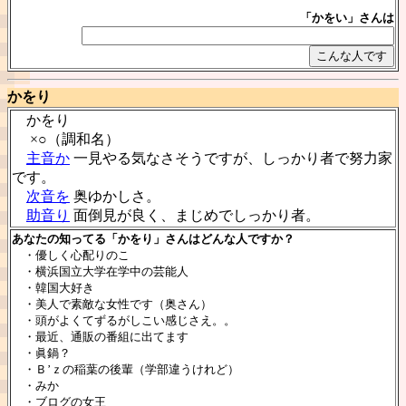
「かをい」さんは
かをり
かをり
×○（調和名）
主音か
一見やる気なさそうですが、しっかり者で努力家
です。
次音を
奥ゆかしさ。
助音り
面倒見が良く、まじめでしっかり者。
あなたの知ってる「かをり」さんはどんな人ですか？
・優しく心配りのこ
・横浜国立大学在学中の芸能人
・韓国大好き
・美人で素敵な女性です（奥さん）
・頭がよくてずるがしこい感じさえ。。
・最近、通販の番組に出てます
・眞鍋？
・Ｂ’ｚの稲葉の後輩（学部違うけれど）
・みか
・ブログの女王