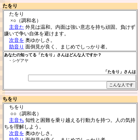
たをり
たをり
×○（調和名）
主音た
外見は温和。内面は強い意志を持ち頑固。負けず
嫌いで争い自体を避けます。
次音を
奥ゆかしさ。
助音り
面倒見が良く、まじめでしっかり者。
あなたの知ってる「たをり」さんはどんな人ですか？
・シゲアヤ
「たをり」さんは
ちをり
ちをり
○○（調和名）
主音ち
知性と困難を乗り越える行動力を持つ。人の気持
ちを理解しよう。
次音を
奥ゆかしさ。
助音り
面倒見が良く、まじめでしっかり者。