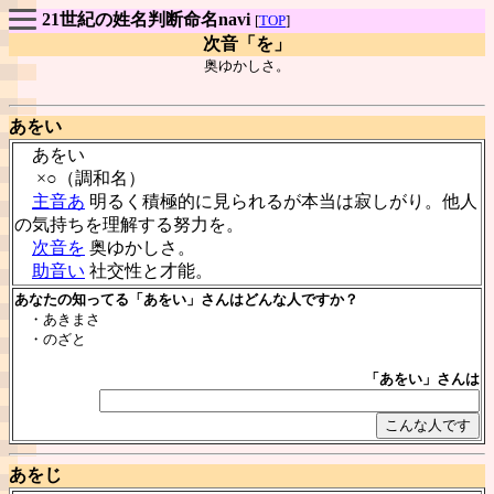
21世紀の姓名判断命名navi
[
TOP
]
次音「を」
奥ゆかしさ。
あをい
あをい
×○（調和名）
主音あ
明るく積極的に見られるが本当は寂しがり。他人
の気持ちを理解する努力を。
次音を
奥ゆかしさ。
助音い
社交性と才能。
あなたの知ってる「あをい」さんはどんな人ですか？
・あきまさ
・のざと
「あをい」さんは
あをじ