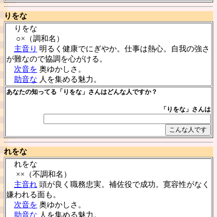
りをな
りをな
○×（調和名）
主音り
明るく健康でにぎやか。仕事は熱心。自我の強さ
が難なので協調を心がける。
次音を
奥ゆかしさ。
助音な
人を集める魅力。
あなたの知ってる「りをな」さんはどんな人ですか？
「りをな」さんは
れをな
れをな
××（不調和名）
主音れ
頭が良く職務忠実。補佐役で成功。寛容性がなく
嫌われる面も。
次音を
奥ゆかしさ。
助音な
人を集める魅力。