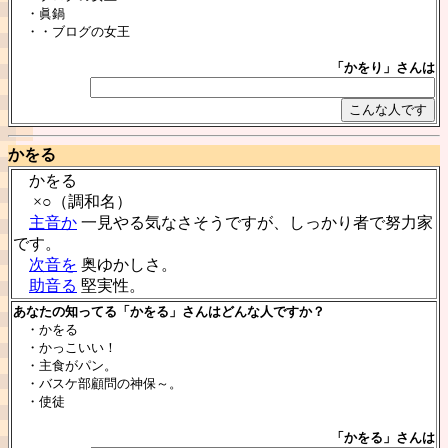
・眞鍋
・・ブログの女王
「かをり」さんは
かをる
かをる
×○（調和名）
主音か
一見やる気なさそうですが、しっかり者で努力家
です。
次音を
奥ゆかしさ。
助音る
堅実性。
あなたの知ってる「かをる」さんはどんな人ですか？
・かをる
・かっこいい！
・主食がパン。
・バスケ部顧問の神保～。
・使徒
「かをる」さんは