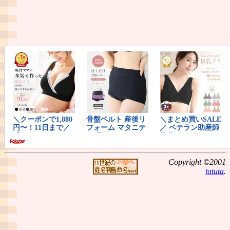
Copyright ©2001
tatuta
.