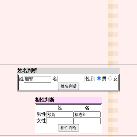
姓名判断
姓
名
性別
男
女
相性判断
姓
名
男性
女性