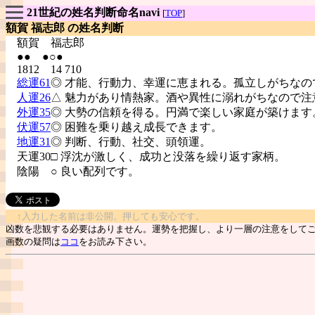
21世紀の姓名判断命名navi
[
TOP
]
額賀 福志郎 の姓名判断
額賀
福志郎
●● ●○●
1812 14 710
総運61
◎ 才能、行動力、幸運に恵まれる。孤立しがちなの
人運26
△ 魅力があり情熱家。酒や異性に溺れがちなので注
外運35
◎ 大勢の信頼を得る。円満で楽しい家庭が築けます
伏運57
◎ 困難を乗り越え成長できます。
地運31
◎ 判断、行動、社交、頭領運。
天運30□ 浮沈が激しく、成功と没落を繰り返す家柄。
陰陽
○ 良い配列です。
↑入力した名前は非公開。押しても安心です。
凶数を悲観する必要はありません。運勢を把握し、より一層の注意をして
画数の疑問は
ココ
をお読み下さい。