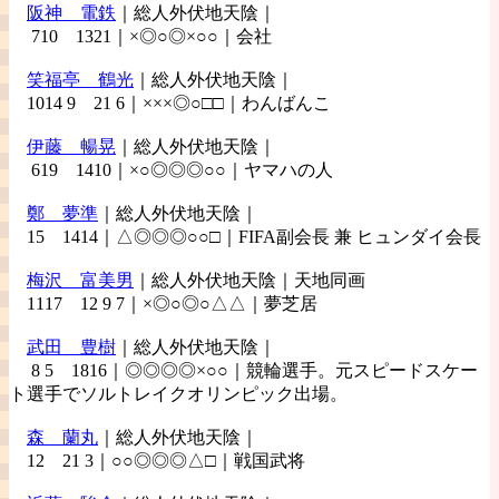
阪神
電鉄
｜総人外伏地天陰｜
710 1321｜×◎○◎×○○｜会社
笑福亭
鶴光
｜総人外伏地天陰｜
1014 9 21 6｜×××◎○□□｜わんばんこ
伊藤
暢晃
｜総人外伏地天陰｜
619 1410｜×○◎◎◎○○｜ヤマハの人
鄭
夢準
｜総人外伏地天陰｜
15 1414｜△◎◎◎○○□｜FIFA副会長 兼 ヒュンダイ会長
梅沢
富美男
｜総人外伏地天陰｜天地同画
1117 12 9 7｜×◎○◎○△△｜夢芝居
武田
豊樹
｜総人外伏地天陰｜
8 5 1816｜◎◎◎◎×○○｜競輪選手。元スピードスケー
ト選手でソルトレイクオリンピック出場。
森
蘭丸
｜総人外伏地天陰｜
12 21 3｜○○◎◎◎△□｜戦国武将