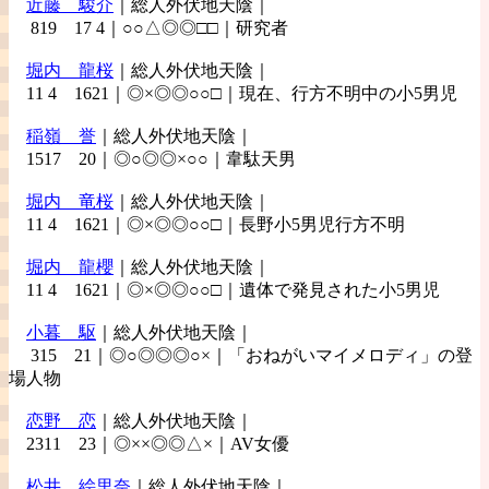
近藤
駿介
｜総人外伏地天陰｜
819 17 4｜○○△◎◎□□｜研究者
堀内
龍桜
｜総人外伏地天陰｜
11 4 1621｜◎×◎◎○○□｜現在、行方不明中の小5男児
稲嶺
誉
｜総人外伏地天陰｜
1517 20｜◎○◎◎×○○｜韋駄天男
堀内
竜桜
｜総人外伏地天陰｜
11 4 1621｜◎×◎◎○○□｜長野小5男児行方不明
堀内
龍櫻
｜総人外伏地天陰｜
11 4 1621｜◎×◎◎○○□｜遺体で発見された小5男児
小暮
駆
｜総人外伏地天陰｜
315 21｜◎○◎◎◎○×｜「おねがいマイメロディ」の登
場人物
恋野
恋
｜総人外伏地天陰｜
2311 23｜◎××◎◎△×｜AV女優
松井
絵里奈
｜総人外伏地天陰｜