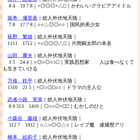
8 4 19 7 8｜×◎◎◎×△□｜かわいいグラビアアイドル
坂巻
優里亜
｜総人外伏地天陰｜
7 8 17 7 8｜○○△◎◎○○｜国民的美少女
荻野
繁雄
｜総人外伏地天陰｜
1111 1712｜×○◎◎◎△□｜片岡鶴太郎の本名
山田
鷹夫
｜総人外伏地天陰｜
3 5 24 4｜○◎○◎○○□｜実践思想家 人は食べなくて
も生きていける
万俵
鉄平
｜総人外伏地天陰｜
1310 21 5｜×◎○◎□○○｜ドラマの主人公
武者小路
実篤
｜総人外伏地天陰｜
8 9 313 1416｜◎○○◎×□□｜むかしのひと
小森谷
藤雄
｜総人外伏地天陰｜
312 7 1912｜○△○◎◎△○｜レイプ魔 逮捕歴アリ
橋本
絵莉子
｜総人外伏地天陰｜