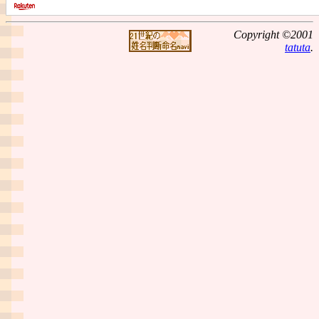
Copyright ©2001
tatuta
.