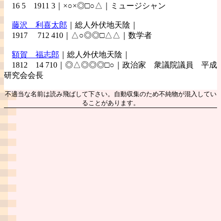
16 5 1911 3｜×○×◎□○△｜ミュージシャン
藤沢
利喜太郎
｜総人外伏地天陰｜
1917 712 410｜△○◎◎□△△｜数学者
額賀
福志郎
｜総人外伏地天陰｜
1812 14 710｜◎△◎◎◎□○｜政治家 衆議院議員 平成
研究会会長
不適当な名前は読み飛ばして下さい。自動収集のため不純物が混入してい
ることがあります。