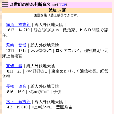
21世紀の姓名判断命名navi
[
TOP
]
伏運 57画
困難を乗り越え成長できます。
額賀 福志郎
｜総人外伏地天陰｜
1812 14 710｜◎△◎◎◎□○｜政治家。ＫＳＤ問題で辞
任。
萩崎 繁博
｜総人外伏地天陰｜
1311 1712｜○○○◎◎○□｜ロシアスパイ。秘密漏えい元
海上自衛官
東條 巖
｜総人外伏地天陰｜
811 23｜××○◎◎△□｜東京めたりっく通信社長。経営
危機
長橋
遼音
｜総人外伏地天陰｜
816 16 9｜×◎○◎□○□｜子供
木下
藤吉郎
｜総人外伏地天陰｜
4 3 19 610｜×△×◎○○□｜豊臣秀吉