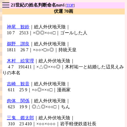
21世紀の姓名判断命名navi
[
TOP
]
伏運 70画
神尾
観鈴
｜総人外伏地天陰｜
10 7 2513｜×◎◎×○○□｜ゴールした人
鵜野
讃良
｜総人外伏地天陰｜
1811 26 7｜×○○×□○◎｜持統天皇
木村
絵実理
｜総人外伏地天陰｜
4 7 191411｜×△◎××○◎｜木村祐一と結婚した辺見えみ
りの本名
吉崎
観音
｜総人外伏地天陰｜
611 25 9｜×○◎××○□｜漫画家
肉体
関係
｜総人外伏地天陰｜
623 19 9｜◎△◎×○○□｜ちん
三鬼
鑑太郎
｜総人外伏地天陰｜
310 23 410｜×○○×○○○｜岩手軽便鉄道社長