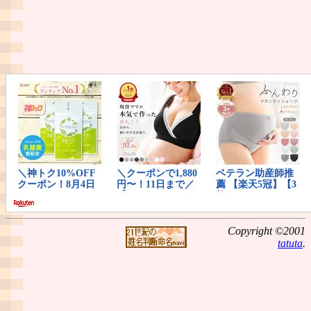
Copyright ©2001
tatuta
.