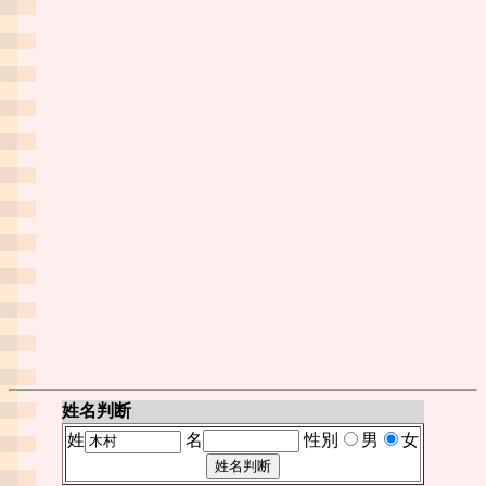
姓名判断
姓
名
性別
男
女