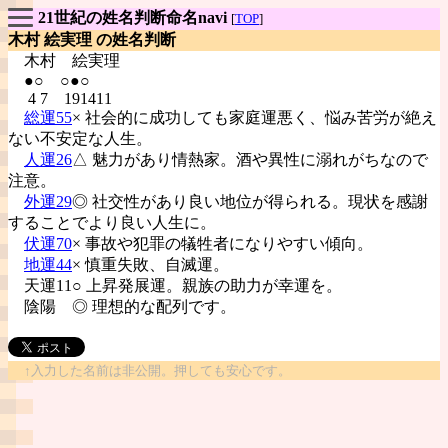
21世紀の姓名判断命名navi
[
TOP
]
木村 絵実理 の姓名判断
木村
絵実理
●○ ○●○
4 7 191411
総運55
× 社会的に成功しても家庭運悪く、悩み苦労が絶え
ない不安定な人生。
人運26
△ 魅力があり情熱家。酒や異性に溺れがちなので
注意。
外運29
◎ 社交性があり良い地位が得られる。現状を感謝
することでより良い人生に。
伏運70
× 事故や犯罪の犠牲者になりやすい傾向。
地運44
× 慎重失敗、自滅運。
天運11○ 上昇発展運。親族の助力が幸運を。
陰陽
◎ 理想的な配列です。
↑入力した名前は非公開。押しても安心です。