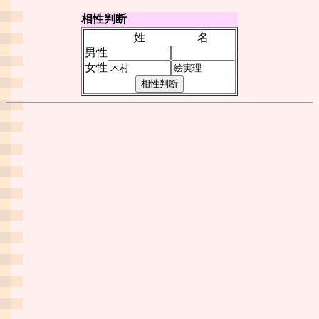
相性判断
姓
名
男性
女性