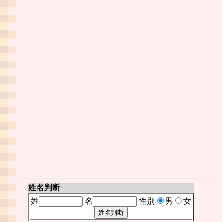
姓名判断
姓
名
性別
男
女