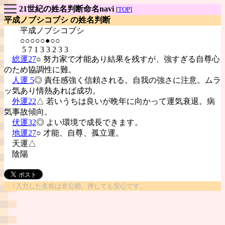
21世紀の姓名判断命名navi
[
TOP
]
平成ノブシコブシ の姓名判断
平成ノブシコブシ
○○○○○●○○
5 7 1 3 3 2 3 3
総運27
○ 努力家で才能あり結果を残すが、強すぎる自尊心
のため協調性に難。
人運 5
◎ 責任感強く信頼される。自我の強さに注意。ムラ
ッ気あり情熱あれば成功。
外運22
△ 若いうちは良いが晩年に向かって運気衰退。病
気事故傾向。
伏運32
◎ よい環境で成長できます。
地運27
○ 才能、自尊、孤立運。
天運△
陰陽
↑入力した名前は非公開。押しても安心です。