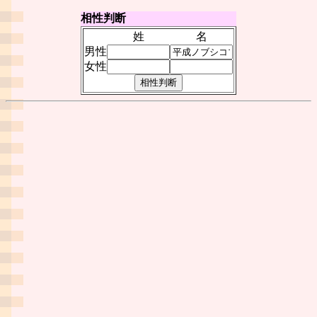
相性判断
姓
名
男性
女性