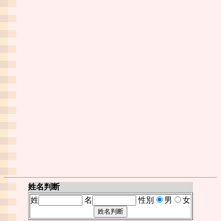
姓名判断
姓
名
性別
男
女