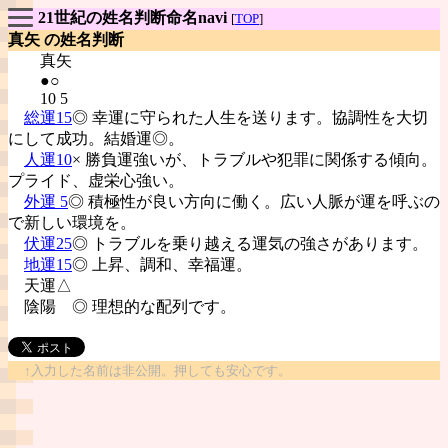
21世紀の姓名判断命名navi
[
TOP
]
真矢 の姓名判断
真矢
●○
10 5
総運15
◎ 幸運に守られた人生を送ります。協調性を大切
にして成功。結婚運◎。
人運10
× 勝負運強いが、トラブルや犯罪に関係する傾向。
プライド、虚栄心強い。
外運 5
◎ 積極性が良い方向に働く。広い人脈が運を呼ぶの
で新しい環境を。
伏運25
◎ トラブルを乗り越える運気の強さがあります。
地運15
◎ 上昇、調和、幸福運。
天運△
陰陽
◎ 理想的な配列です。
↑入力した名前は非公開。押しても安心です。