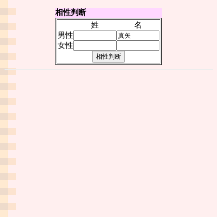
相性判断
姓
名
男性
女性