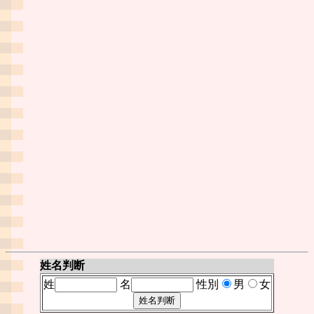
姓名判断
姓
名
性別
男
女