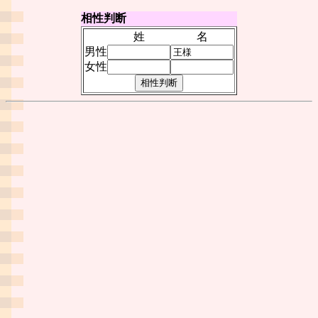
相性判断
姓
名
男性
女性