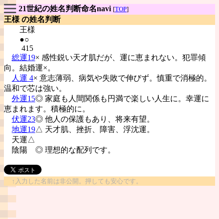
21世紀の姓名判断命名navi
[
TOP
]
王様 の姓名判断
王様
●○
415
総運19
× 感性鋭い天才肌だが、運に恵まれない。犯罪傾
向。結婚運×。
人運 4
× 意志薄弱、病気や失敗で伸びず。慎重で消極的。
温和で芯は強い。
外運15
◎ 家庭も人間関係も円満で楽しい人生に。幸運に
恵まれます。積極的に。
伏運23
◎ 他人の保護もあり、将来有望。
地運19
△ 天才肌、挫折、障害、浮沈運。
天運△
陰陽
◎ 理想的な配列です。
↑入力した名前は非公開。押しても安心です。