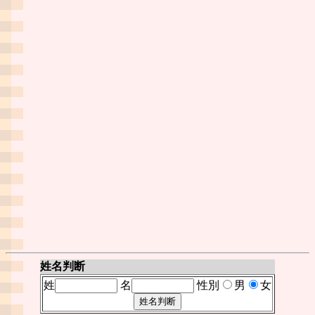
姓名判断
姓
名
性別
男
女