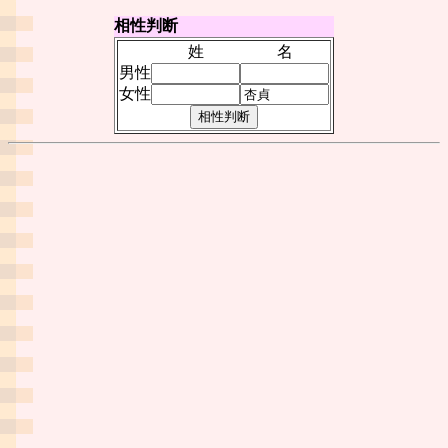
相性判断
姓
名
男性
女性