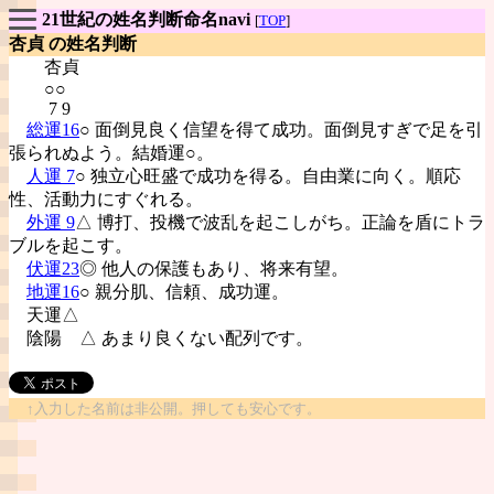
21世紀の姓名判断命名navi
[
TOP
]
杏貞 の姓名判断
杏貞
○○
7 9
総運16
○ 面倒見良く信望を得て成功。面倒見すぎで足を引
張られぬよう。結婚運○。
人運 7
○ 独立心旺盛で成功を得る。自由業に向く。順応
性、活動力にすぐれる。
外運 9
△ 博打、投機で波乱を起こしがち。正論を盾にトラ
ブルを起こす。
伏運23
◎ 他人の保護もあり、将来有望。
地運16
○ 親分肌、信頼、成功運。
天運△
陰陽
△ あまり良くない配列です。
↑入力した名前は非公開。押しても安心です。