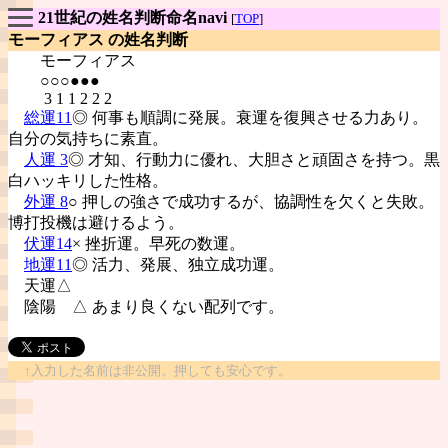
21世紀の姓名判断命名navi
[
TOP
]
モーフィアス の姓名判断
モーフィアス
○○○●●●
3 1 1 2 2 2
総運11
◎ 何事も順調に発展。衰運を復興させる力あり。
自分の気持ちに素直。
人運 3
◎ 才知、行動力に優れ、大胆さと頑固さを持つ。黒
白ハッキリした性格。
外運 8
○ 押しの強さで成功するが、協調性を欠くと失敗。
博打投機は避けるよう。
伏運14
× 挫折運。早死の数運。
地運11
◎ 活力、発展、独立成功運。
天運△
陰陽
△ あまり良くない配列です。
↑入力した名前は非公開。押しても安心です。