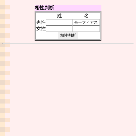
相性判断
姓
名
男性
女性