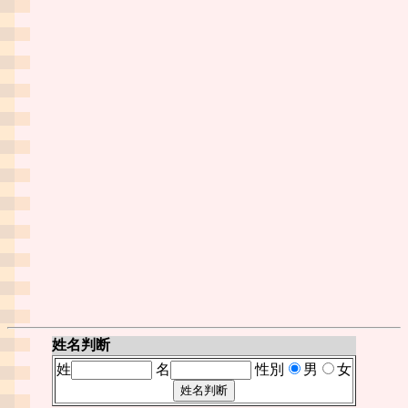
姓名判断
姓
名
性別
男
女