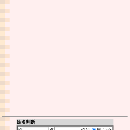
姓名判断
姓
名
性別
男
女