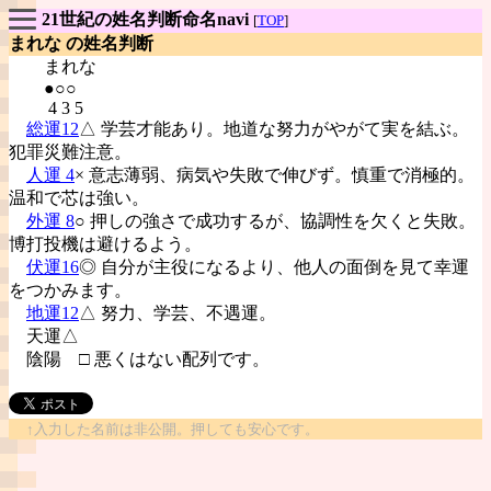
21世紀の姓名判断命名navi
[
TOP
]
まれな の姓名判断
まれな
●○○
4 3 5
総運12
△ 学芸才能あり。地道な努力がやがて実を結ぶ。
犯罪災難注意。
人運 4
× 意志薄弱、病気や失敗で伸びず。慎重で消極的。
温和で芯は強い。
外運 8
○ 押しの強さで成功するが、協調性を欠くと失敗。
博打投機は避けるよう。
伏運16
◎ 自分が主役になるより、他人の面倒を見て幸運
をつかみます。
地運12
△ 努力、学芸、不遇運。
天運△
陰陽
□ 悪くはない配列です。
↑入力した名前は非公開。押しても安心です。