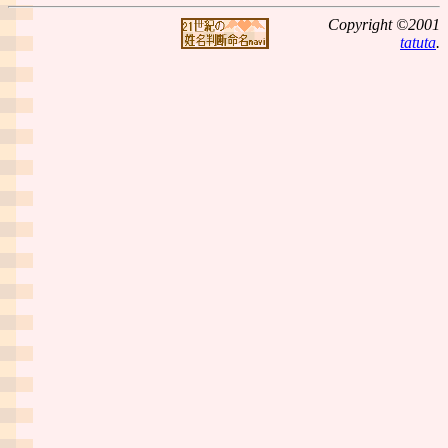
Copyright ©2001
tatuta
.