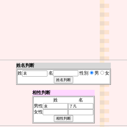
姓名判断
姓
名
性別
男
女
相性判断
姓
名
男性
女性