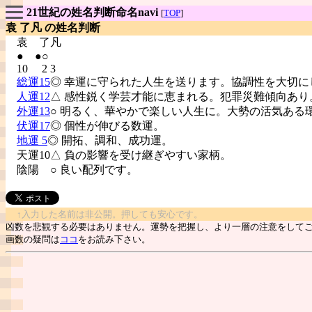
21世紀の姓名判断命名navi
[
TOP
]
袁 了凡 の姓名判断
袁
了凡
● ●○
10 2 3
総運15
◎ 幸運に守られた人生を送ります。協調性を大切に
人運12
△ 感性鋭く学芸才能に恵まれる。犯罪災難傾向あり
外運13
○ 明るく、華やかで楽しい人生に。大勢の活気ある
伏運17
◎ 個性が伸びる数運。
地運 5
◎ 開拓、調和、成功運。
天運10△ 負の影響を受け継ぎやすい家柄。
陰陽
○ 良い配列です。
↑入力した名前は非公開。押しても安心です。
凶数を悲観する必要はありません。運勢を把握し、より一層の注意をして
画数の疑問は
ココ
をお読み下さい。