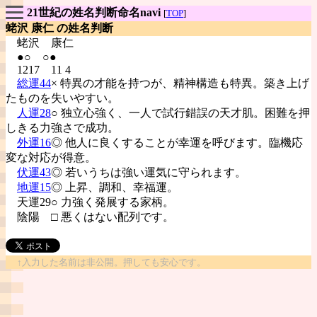
21世紀の姓名判断命名navi
[
TOP
]
蛯沢 康仁 の姓名判断
蛯沢
康仁
●○ ○●
1217 11 4
総運44
× 特異の才能を持つが、精神構造も特異。築き上げ
たものを失いやすい。
人運28
○ 独立心強く、一人で試行錯誤の天才肌。困難を押
しきる力強さで成功。
外運16
◎ 他人に良くすることが幸運を呼びます。臨機応
変な対応が得意。
伏運43
◎ 若いうちは強い運気に守られます。
地運15
◎ 上昇、調和、幸福運。
天運29○ 力強く発展する家柄。
陰陽
□ 悪くはない配列です。
↑入力した名前は非公開。押しても安心です。