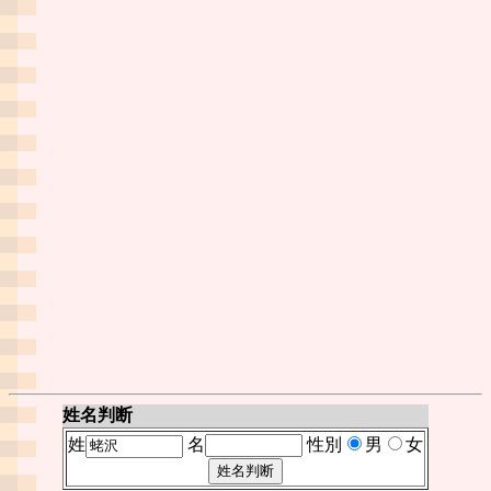
姓名判断
姓
名
性別
男
女