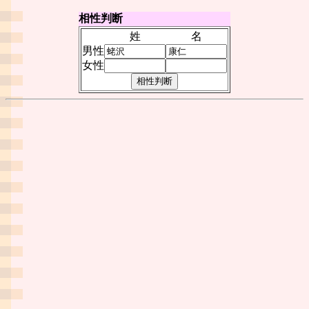
相性判断
姓
名
男性
女性