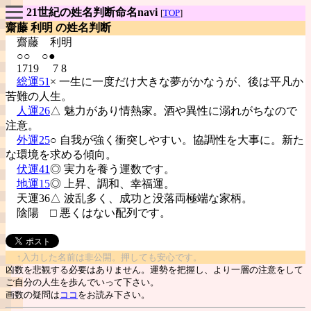
21世紀の姓名判断命名navi
[
TOP
]
齋藤 利明 の姓名判断
齋藤
利明
○○ ○●
1719 7 8
総運51
× 一生に一度だけ大きな夢がかなうが、後は平凡か
苦難の人生。
人運26
△ 魅力があり情熱家。酒や異性に溺れがちなので
注意。
外運25
○ 自我が強く衝突しやすい。協調性を大事に。新た
な環境を求める傾向。
伏運41
◎ 実力を養う運数です。
地運15
◎ 上昇、調和、幸福運。
天運36△ 波乱多く、成功と没落両極端な家柄。
陰陽
□ 悪くはない配列です。
↑入力した名前は非公開。押しても安心です。
凶数を悲観する必要はありません。運勢を把握し、より一層の注意をして
ご自分の人生を歩んでいって下さい。
画数の疑問は
ココ
をお読み下さい。