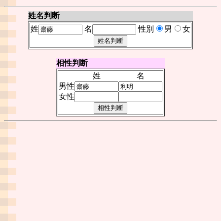
姓名判断
姓
名
性別
男
女
相性判断
姓
名
男性
女性