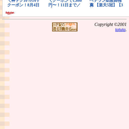
Copyright ©2001
tatuta
.