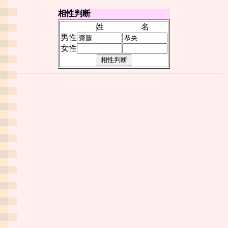
相性判断
姓
名
男性
女性