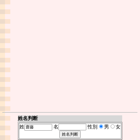
姓名判断
姓
名
性別
男
女