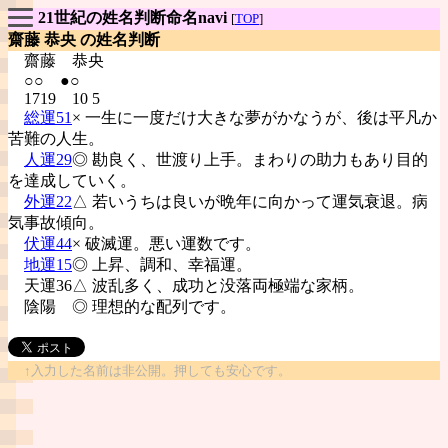
21世紀の姓名判断命名navi
[
TOP
]
齋藤 恭央 の姓名判断
齋藤
恭央
○○ ●○
1719 10 5
総運51
× 一生に一度だけ大きな夢がかなうが、後は平凡か
苦難の人生。
人運29
◎ 勘良く、世渡り上手。まわりの助力もあり目的
を達成していく。
外運22
△ 若いうちは良いが晩年に向かって運気衰退。病
気事故傾向。
伏運44
× 破滅運。悪い運数です。
地運15
◎ 上昇、調和、幸福運。
天運36△ 波乱多く、成功と没落両極端な家柄。
陰陽
◎ 理想的な配列です。
↑入力した名前は非公開。押しても安心です。