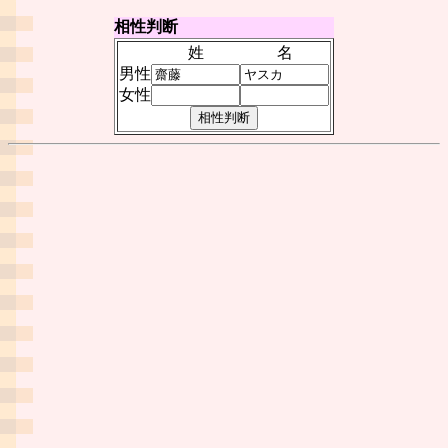
相性判断
姓
名
男性
女性