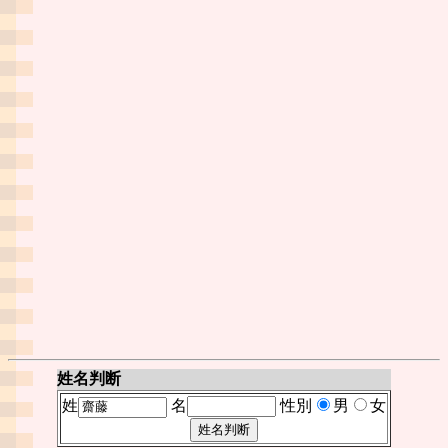
姓名判断
姓
名
性別
男
女