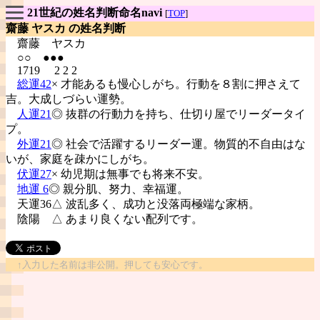
21世紀の姓名判断命名navi
[
TOP
]
齋藤 ヤスカ の姓名判断
齋藤
ヤスカ
○○ ●●●
1719 2 2 2
総運42
× 才能あるも慢心しがち。行動を８割に押さえて
吉。大成しづらい運勢。
人運21
◎ 抜群の行動力を持ち、仕切り屋でリーダータイ
プ。
外運21
◎ 社会で活躍するリーダー運。物質的不自由はな
いが、家庭を疎かにしがち。
伏運27
× 幼児期は無事でも将来不安。
地運 6
◎ 親分肌、努力、幸福運。
天運36△ 波乱多く、成功と没落両極端な家柄。
陰陽
△ あまり良くない配列です。
↑入力した名前は非公開。押しても安心です。