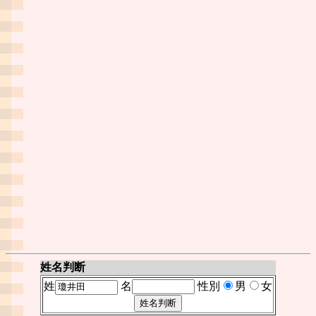
姓名判断
姓
名
性別
男
女