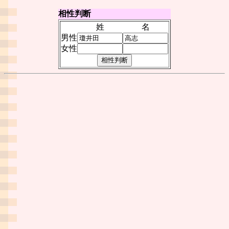
相性判断
姓
名
男性
女性