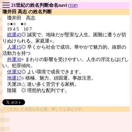
21世紀の姓名判断命名navi
[
TOP
]
瓊井田 高志 の姓名判断
瓊井田
高志
○●○ ●○
19 4 5 10 7
総運45
◎ 誠実で、地味だが堅実な人生。困難に遭うが切
りぬけられる。家庭運○。
人運15
◎ 早くから社会で成功。華やかで魅力的。抜群の
活動力を持つ
外運30
× まわりの影響を受けやすい。人生の浮沈もはげし
い。犯罪傾向。
伏運32
◎ よい環境で成長できます。
地運17
○ 積極、魅力、頑固運。事故注意。
天運28△ 迷い多く苦労する家柄。
陰陽
◎ 理想的な配列です。
↑入力した名前は非公開。押しても安心です。