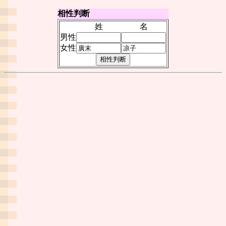
相性判断
姓
名
男性
女性