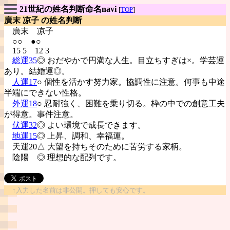
21世紀の姓名判断命名navi
[
TOP
]
廣末 凉子 の姓名判断
廣末
凉子
○○ ●○
15 5 12 3
総運35
◎ おだやかで円満な人生。目立ちすぎは×。学芸運
あり。結婚運◎。
人運17
○ 個性を活かす努力家。協調性に注意。何事も中途
半端にできない性格。
外運18
○ 忍耐強く、困難を乗り切る。枠の中での創意工夫
が得意。事件注意。
伏運32
◎ よい環境で成長できます。
地運15
◎ 上昇、調和、幸福運。
天運20△ 大望を持ちそのために苦労する家柄。
陰陽
◎ 理想的な配列です。
↑入力した名前は非公開。押しても安心です。