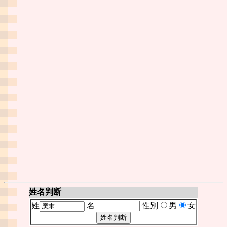
姓名判断
姓
名
性別
男
女