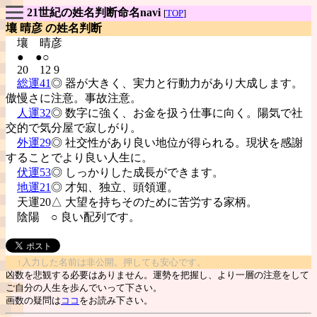
21世紀の姓名判断命名navi
[
TOP
]
壤 晴彦 の姓名判断
壤
晴彦
● ●○
20 12 9
総運41
◎ 器が大きく、実力と行動力があり大成します。
傲慢さに注意。事故注意。
人運32
◎ 数字に強く、お金を扱う仕事に向く。陽気で社
交的で気分屋で寂しがり。
外運29
◎ 社交性があり良い地位が得られる。現状を感謝
することでより良い人生に。
伏運53
◎ しっかりした成長ができます。
地運21
◎ 才知、独立、頭領運。
天運20△ 大望を持ちそのために苦労する家柄。
陰陽
○ 良い配列です。
↑入力した名前は非公開。押しても安心です。
凶数を悲観する必要はありません。運勢を把握し、より一層の注意をして
ご自分の人生を歩んでいって下さい。
画数の疑問は
ココ
をお読み下さい。