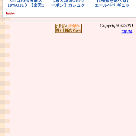
Copyright ©2001
tatuta
.