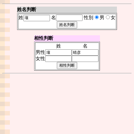
姓名判断
姓
名
性別
男
女
相性判断
姓
名
男性
女性