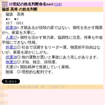
21世紀の姓名判断命名navi
[
TOP
]
脇坂 高将 の姓名判断
脇坂
高将
●○ ●○
10 7 1011
総運38
○ 才能あるが頭領の器ではない。個性を生かす職業
が○。家庭を大事に。
人運17
○ 個性を活かす努力家。協調性に注意。何事も中途
半端にできない性格。
外運21
◎ 社会で活躍するリーダー運。物質的不自由はな
いが、家庭を疎かにしがち。
伏運38
◎ 他の運数が悪いと事故にあう兆しがあります。
地運21
◎ 才知、独立、頭領運。
天運17○ 開拓精神で発展していく家柄。
陰陽
◎ 理想的な配列です。
↑入力した名前は非公開。押しても安心です。