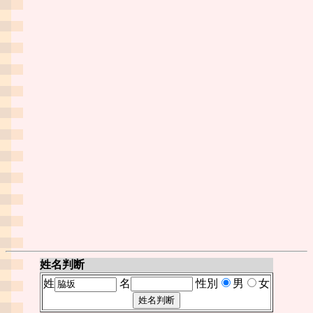
姓名判断
姓
名
性別
男
女