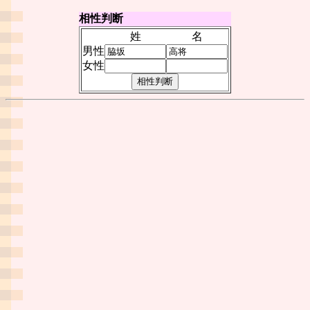
相性判断
姓
名
男性
女性