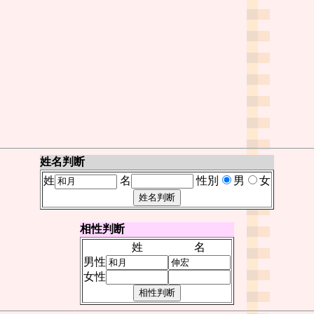
姓名判断
姓
名
性別
男
女
相性判断
姓
名
男性
女性