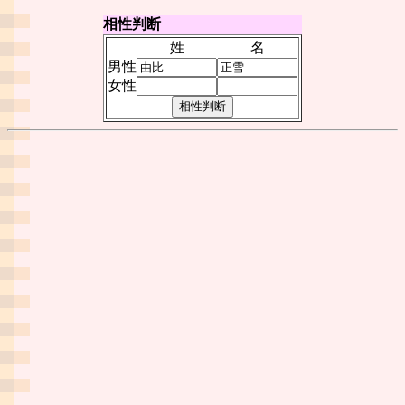
相性判断
姓
名
男性
女性