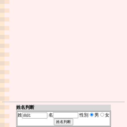
姓名判断
姓
名
性別
男
女