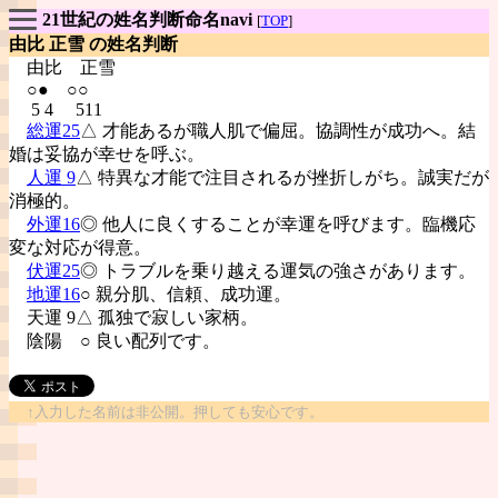
21世紀の姓名判断命名navi
[
TOP
]
由比 正雪 の姓名判断
由比
正雪
○● ○○
5 4 511
総運25
△ 才能あるが職人肌で偏屈。協調性が成功へ。結
婚は妥協が幸せを呼ぶ。
人運 9
△ 特異な才能で注目されるが挫折しがち。誠実だが
消極的。
外運16
◎ 他人に良くすることが幸運を呼びます。臨機応
変な対応が得意。
伏運25
◎ トラブルを乗り越える運気の強さがあります。
地運16
○ 親分肌、信頼、成功運。
天運 9△ 孤独で寂しい家柄。
陰陽
○ 良い配列です。
↑入力した名前は非公開。押しても安心です。