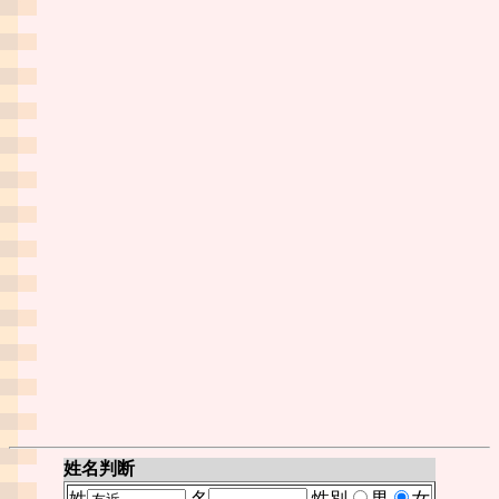
姓名判断
姓
名
性別
男
女