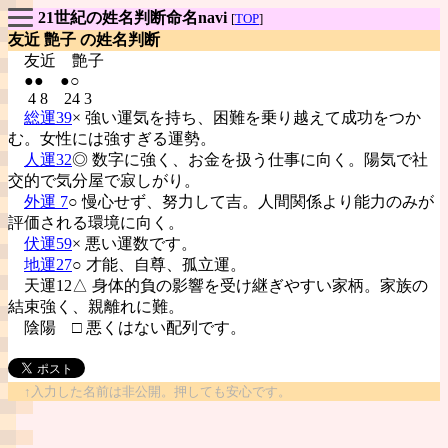
21世紀の姓名判断命名navi
[
TOP
]
友近 艶子 の姓名判断
友近
艶子
●● ●○
4 8 24 3
総運39
× 強い運気を持ち、困難を乗り越えて成功をつか
む。女性には強すぎる運勢。
人運32
◎ 数字に強く、お金を扱う仕事に向く。陽気で社
交的で気分屋で寂しがり。
外運 7
○ 慢心せず、努力して吉。人間関係より能力のみが
評価される環境に向く。
伏運59
× 悪い運数です。
地運27
○ 才能、自尊、孤立運。
天運12△ 身体的負の影響を受け継ぎやすい家柄。家族の
結束強く、親離れに難。
陰陽
□ 悪くはない配列です。
↑入力した名前は非公開。押しても安心です。