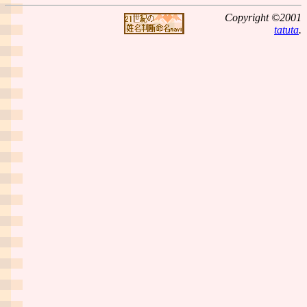
Copyright ©2001
tatuta
.