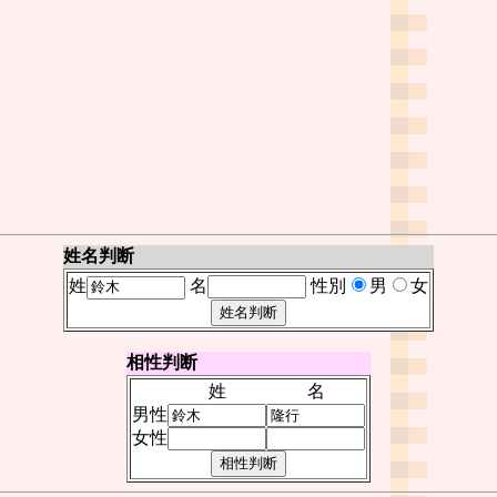
姓名判断
姓
名
性別
男
女
相性判断
姓
名
男性
女性