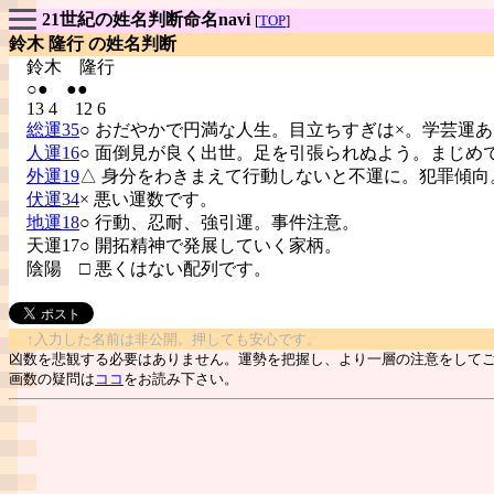
21世紀の姓名判断命名navi
[
TOP
]
鈴木 隆行 の姓名判断
鈴木
隆行
○● ●●
13 4 12 6
総運35
○ おだやかで円満な人生。目立ちすぎは×。学芸運
人運16
○ 面倒見が良く出世。足を引張られぬよう。まじめ
外運19
△ 身分をわきまえて行動しないと不運に。犯罪傾向
伏運34
× 悪い運数です。
地運18
○ 行動、忍耐、強引運。事件注意。
天運17○ 開拓精神で発展していく家柄。
陰陽
□ 悪くはない配列です。
↑入力した名前は非公開。押しても安心です。
凶数を悲観する必要はありません。運勢を把握し、より一層の注意をして
画数の疑問は
ココ
をお読み下さい。