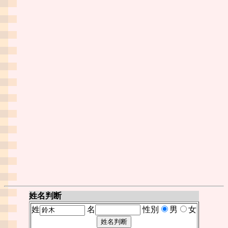
姓名判断
姓
名
性別
男
女