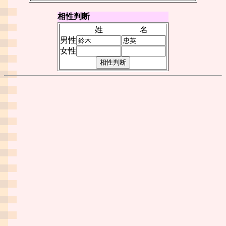
相性判断
姓
名
男性
女性