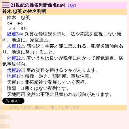
21世紀の姓名判断命名navi
[
TOP
]
鈴木 忠英 の姓名判断
鈴木
忠英
○● ●○
13 4 8 9
総運34
× 異質な倫理観を持ち、法や常識を重視しない傾
向。地道に。家庭運△。
人運12
△ 感性鋭く学芸才能に恵まれる。犯罪災難傾向あ
り。地道に努力すること。
外運22
△ 若いうちは良いが晩年に向かって運気衰退。病
気事故傾向。
伏運29
◎ 事故災難を避けるツキがあります。
地運17
○ 積極、魅力、頑固運。事故注意。
天運17○ 開拓精神で発展していく家柄。
陰陽
□ 悪くはない配列です。
天地同画 突然の不運に見舞われる傾向があります。
↑入力した名前は非公開。押しても安心です。