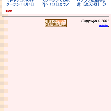
Copyright ©2001
tatuta
.