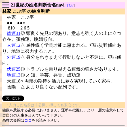
21世紀の姓名判断命名navi
[
TOP
]
林家 こぶ平 の姓名判断
林家
こぶ平
●● ●●○
810 2 6 5
総運31
◎ 頭良く先見の明あり。意志も強く人の上に立つ
存在。孤独運。晩婚傾向。
人運12
△ 感性鋭く学芸才能に恵まれる。犯罪災難傾向あ
り。地道に努力すること。
外運19
△ 身分をわきまえて行動しないと不運に。犯罪傾
向。
伏運25
◎ トラブルを乗り越える運気の強さがあります。
地運13
◎ 才知、学芸、弁舌、成功運。
天運18○ 両親の期待を活力に夢を実現していく家柄。
陰陽
△ あまり良くない配列です。
↑入力した名前は非公開。押しても安心です。
凶数を悲観する必要はありません。運勢を把握し、より一層の注意をして
ご自分の人生を歩んでいって下さい。
画数の疑問は
ココ
をお読み下さい。