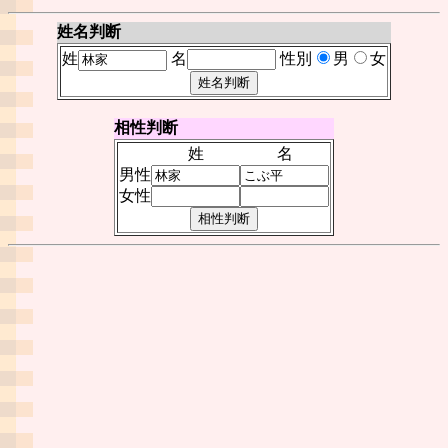
姓名判断
姓
名
性別
男
女
相性判断
姓
名
男性
女性