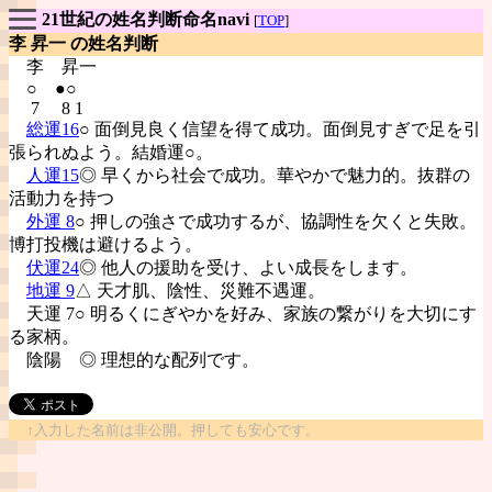
21世紀の姓名判断命名navi
[
TOP
]
李 昇一 の姓名判断
李
昇一
○ ●○
7 8 1
総運16
○ 面倒見良く信望を得て成功。面倒見すぎで足を引
張られぬよう。結婚運○。
人運15
◎ 早くから社会で成功。華やかで魅力的。抜群の
活動力を持つ
外運 8
○ 押しの強さで成功するが、協調性を欠くと失敗。
博打投機は避けるよう。
伏運24
◎ 他人の援助を受け、よい成長をします。
地運 9
△ 天才肌、陰性、災難不遇運。
天運 7○ 明るくにぎやかを好み、家族の繋がりを大切にす
る家柄。
陰陽
◎ 理想的な配列です。
↑入力した名前は非公開。押しても安心です。