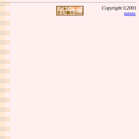
Copyright ©2001
tatuta
.