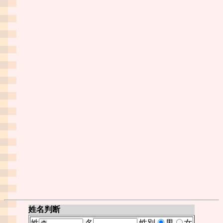
姓名判断
姓
名
性別
男
女