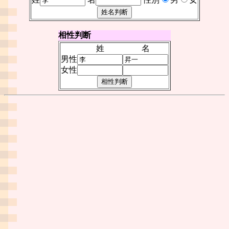
相性判断
姓
名
男性
女性