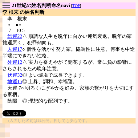
21世紀の姓名判断命名navi
[
TOP
]
李 根末 の姓名判断
李
根末
○ ●○
7 10 5
総運22
△ 順調な人生も晩年に向かい運気衰退。晩年の家
族運悪く、犯罪傾向も。
人運17
○ 個性を活かす努力家。協調性に注意。何事も中途
半端にできない性格。
外運12
△ 実力を蓄えやがて開花するが、常に負の影響に
さらされるため晩年注意。
伏運32
◎ よい環境で成長できます。
地運15
◎ 上昇、調和、幸福運。
天運 7○ 明るくにぎやかを好み、家族の繋がりを大切にす
る家柄。
陰陽
◎ 理想的な配列です。
↑入力した名前は非公開。押しても安心です。