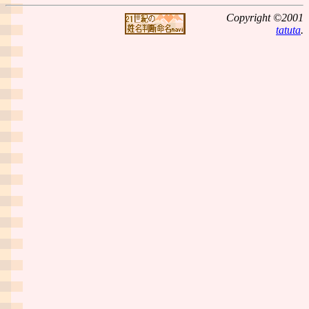
Copyright ©2001
tatuta
.