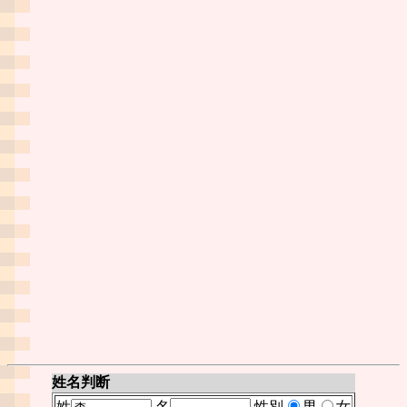
姓名判断
姓
名
性別
男
女