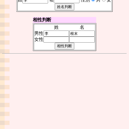
相性判断
姓
名
男性
女性