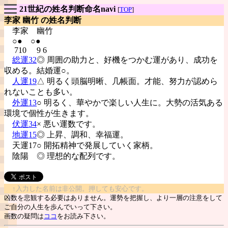
21世紀の姓名判断命名navi
[
TOP
]
李家 幽竹 の姓名判断
李家
幽竹
○● ○●
710 9 6
総運32
◎ 周囲の助力と、好機をつかむ運があり、成功を
収める。結婚運○。
人運19
△ 明るく頭脳明晰、几帳面。才能、努力が認めら
れないことも多い。
外運13
○ 明るく、華やかで楽しい人生に。大勢の活気ある
環境で個性が生きます。
伏運34
× 悪い運数です。
地運15
◎ 上昇、調和、幸福運。
天運17○ 開拓精神で発展していく家柄。
陰陽
◎ 理想的な配列です。
↑入力した名前は非公開。押しても安心です。
凶数を悲観する必要はありません。運勢を把握し、より一層の注意をして
ご自分の人生を歩んでいって下さい。
画数の疑問は
ココ
をお読み下さい。