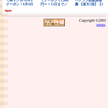
Copyright ©2001
tatuta
.