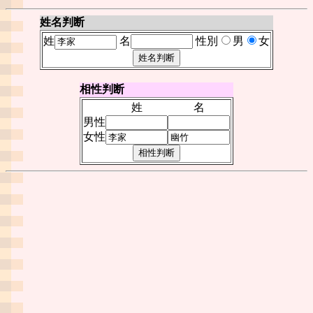
姓名判断
姓
名
性別
男
女
相性判断
姓
名
男性
女性