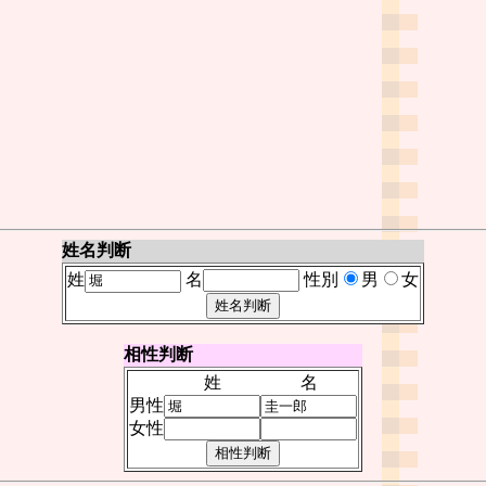
姓名判断
姓
名
性別
男
女
相性判断
姓
名
男性
女性