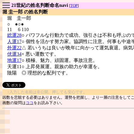
21世紀の姓名判断命名navi
[
TOP
]
堀 圭一郎 の姓名判断
堀
圭一郎
○ ●○●
11 6 110
総運28
○ パワフルな行動力で成功。強引さは不和も呼ぶの
人運17
○ 個性を活かす努力家。協調性に注意。何事も中途
外運22
△ 若いうちは良いが晩年に向かって運気衰退。病気
伏運34
× 悪い運数です。
地運17
○ 積極、魅力、頑固運。事故注意。
天運11○ 上昇発展運。親族の助力が幸運を。
陰陽
◎ 理想的な配列です。
↑入力した名前は非公開。押しても安心です。
凶数を悲観する必要はありません。運勢を把握し、より一層の注意をして
画数の疑問は
ココ
をお読み下さい。