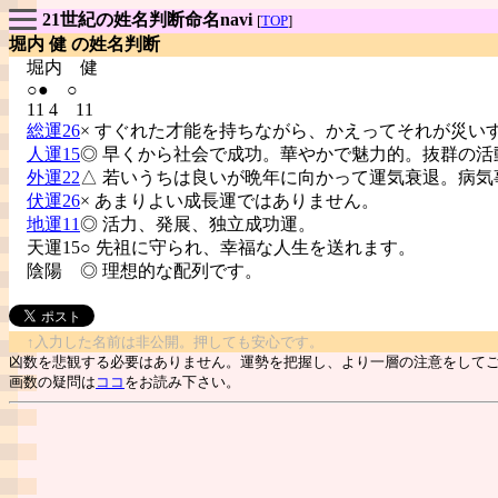
21世紀の姓名判断命名navi
[
TOP
]
堀内 健 の姓名判断
堀内
健
○● ○
11 4 11
総運26
× すぐれた才能を持ちながら、かえってそれが災い
人運15
◎ 早くから社会で成功。華やかで魅力的。抜群の活
外運22
△ 若いうちは良いが晩年に向かって運気衰退。病気
伏運26
× あまりよい成長運ではありません。
地運11
◎ 活力、発展、独立成功運。
天運15○ 先祖に守られ、幸福な人生を送れます。
陰陽
◎ 理想的な配列です。
↑入力した名前は非公開。押しても安心です。
凶数を悲観する必要はありません。運勢を把握し、より一層の注意をして
画数の疑問は
ココ
をお読み下さい。