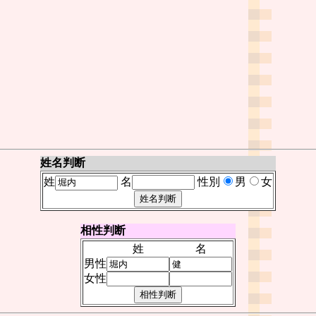
姓名判断
姓
名
性別
男
女
相性判断
姓
名
男性
女性