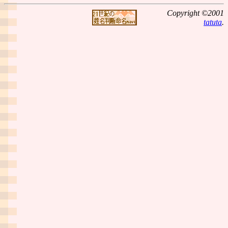
Copyright ©2001
tatuta
.