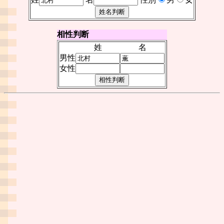
相性判断
姓
名
男性
女性