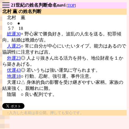
21世紀の姓名判断命名navi
[
TOP
]
北村 薫 の姓名判断
北村
薫
○○ ●
5 7 18
総運30
× 野心家で勝負好き。波乱の人生を送る。犯罪傾
向。結婚は晩婚が吉。
人運25
○ 常に自分が中心にいたいタイプ。能力はあるので
協調性に注意すれば吉。
外運23
◎ 人より抜きん出る活力を持ち、地位財産を１か
ら築きあげる。
伏運43
◎ 若いうちは強い運気に守られます。
地運18
○ 行動、忍耐、強引運。事件注意。
天運12△ 身体的負の影響を受け継ぎやすい家柄。家族の
結束強く、親離れに難。
陰陽
○ 良い配列です。
↑入力した名前は非公開。押しても安心です。