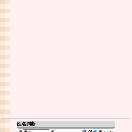
姓名判断
姓
名
性別
男
女