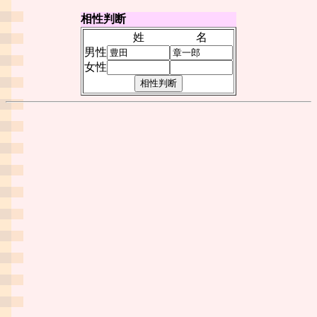
相性判断
姓
名
男性
女性