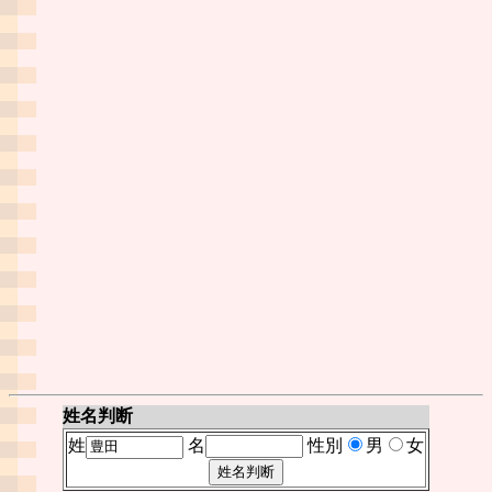
姓名判断
姓
名
性別
男
女