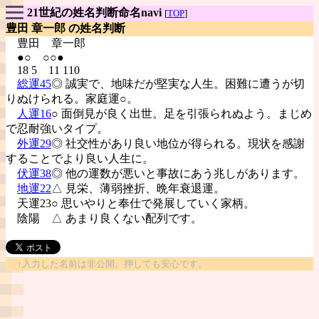
21世紀の姓名判断命名navi
[
TOP
]
豊田 章一郎 の姓名判断
豊田
章一郎
●○ ○○●
18 5 11 110
総運45
◎ 誠実で、地味だが堅実な人生。困難に遭うが切
りぬけられる。家庭運○。
人運16
○ 面倒見が良く出世。足を引張られぬよう。まじめ
で忍耐強いタイプ。
外運29
◎ 社交性があり良い地位が得られる。現状を感謝
することでより良い人生に。
伏運38
◎ 他の運数が悪いと事故にあう兆しがあります。
地運22
△ 見栄、薄弱挫折、晩年衰退運。
天運23○ 思いやりと奉仕で発展していく家柄。
陰陽
△ あまり良くない配列です。
↑入力した名前は非公開。押しても安心です。