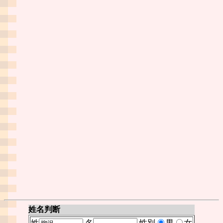
姓名判断
姓
名
性別
男
女