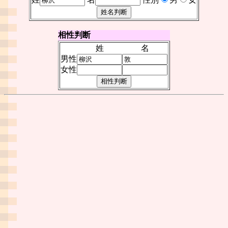
相性判断
姓
名
男性
女性