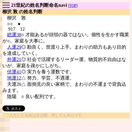
21世紀の姓名判断命名navi
[
TOP
]
柳沢 敦 の姓名判断
柳沢
敦
○○ ●
917 12
総運38
○ 才能あるが頭領の器ではない。個性を生かす職業
が○。家庭を大事に。
人運29
◎ 勘良く、世渡り上手。まわりの助力もあり目的
を達成していく。
外運21
◎ 社会で活躍するリーダー運。物質的不自由はな
いが、家庭を疎かにしがち。
伏運41
◎ 実力を養う運数です。
地運12
△ 努力、学芸、不遇運。
天運26△ 面倒見の良い家柄で、まわりの不運まで背負込
みます。
陰陽
○ 良い配列です。
↑入力した名前は非公開。押しても安心です。