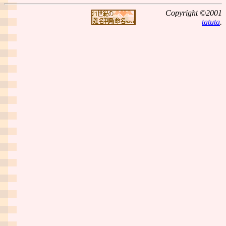
Copyright ©2001
tatuta
.