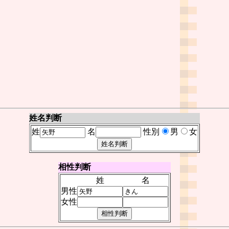
姓名判断
姓
名
性別
男
女
相性判断
姓
名
男性
女性