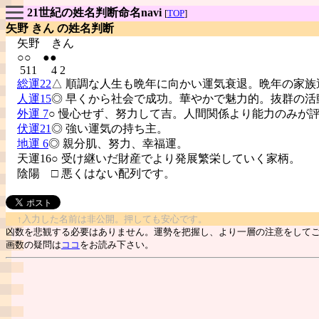
21世紀の姓名判断命名navi
[
TOP
]
矢野 きん の姓名判断
矢野
きん
○○ ●●
511 4 2
総運22
△ 順調な人生も晩年に向かい運気衰退。晩年の家族
人運15
◎ 早くから社会で成功。華やかで魅力的。抜群の活
外運 7
○ 慢心せず、努力して吉。人間関係より能力のみが
伏運21
◎ 強い運気の持ち主。
地運 6
◎ 親分肌、努力、幸福運。
天運16○ 受け継いだ財産でより発展繁栄していく家柄。
陰陽
□ 悪くはない配列です。
↑入力した名前は非公開。押しても安心です。
凶数を悲観する必要はありません。運勢を把握し、より一層の注意をして
画数の疑問は
ココ
をお読み下さい。