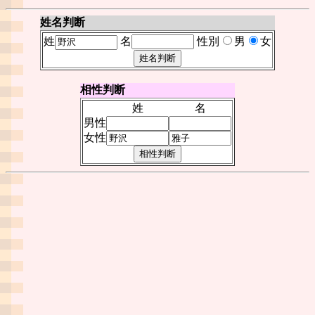
姓名判断
姓
名
性別
男
女
相性判断
姓
名
男性
女性