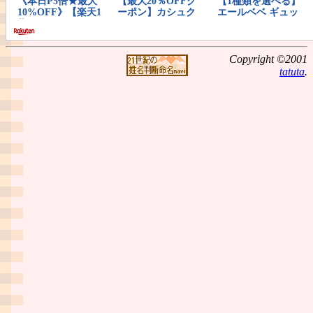
Copyright ©2001
tatuta
.