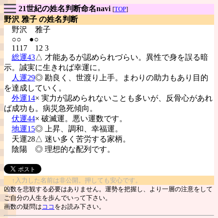
21世紀の姓名判断命名navi
[
TOP
]
野沢 雅子 の姓名判断
野沢
雅子
○○ ●○
1117 12 3
総運43
△ 才能あるが認められづらい。異性で身を誤る暗
示。誠実に生きれば幸運に。
人運29
◎ 勘良く、世渡り上手。まわりの助力もあり目的
を達成していく。
外運14
× 実力が認められないことも多いが、反骨心があれ
ば成功も。病災急死傾向。
伏運44
× 破滅運。悪い運数です。
地運15
◎ 上昇、調和、幸福運。
天運28△ 迷い多く苦労する家柄。
陰陽
◎ 理想的な配列です。
↑入力した名前は非公開。押しても安心です。
凶数を悲観する必要はありません。運勢を把握し、より一層の注意をして
ご自分の人生を歩んでいって下さい。
画数の疑問は
ココ
をお読み下さい。