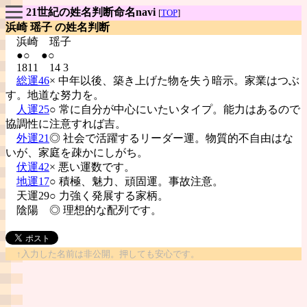
21世紀の姓名判断命名navi
[
TOP
]
浜崎 瑶子 の姓名判断
浜崎
瑶子
●○ ●○
1811 14 3
総運46
× 中年以後、築き上げた物を失う暗示。家業はつぶ
す。地道な努力を。
人運25
○ 常に自分が中心にいたいタイプ。能力はあるので
協調性に注意すれば吉。
外運21
◎ 社会で活躍するリーダー運。物質的不自由はな
いが、家庭を疎かにしがち。
伏運42
× 悪い運数です。
地運17
○ 積極、魅力、頑固運。事故注意。
天運29○ 力強く発展する家柄。
陰陽
◎ 理想的な配列です。
↑入力した名前は非公開。押しても安心です。