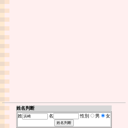
姓名判断
姓
名
性別
男
女