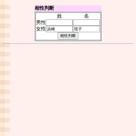
相性判断
姓
名
男性
女性