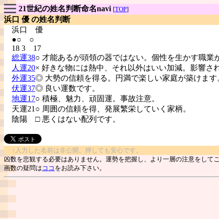
21世紀の姓名判断命名navi
[
TOP
]
浜口 優 の姓名判断
浜口
優
●○ ○
18 3 17
総運38
○ 才能あるが頭領の器ではない。個性を生かす職業
人運20
× 好きな物には熱中、それ以外はいい加減。影響さ
外運35
◎ 大勢の信頼を得る。円満で楽しい家庭が築けます
伏運37
◎ 良い運数です。
地運17
○ 積極、魅力、頑固運。事故注意。
天運21○ 周囲の信頼を得、発展繁栄していく家柄。
陰陽
□ 悪くはない配列です。
↑入力した名前は非公開。押しても安心です。
凶数を悲観する必要はありません。運勢を把握し、より一層の注意をして
画数の疑問は
ココ
をお読み下さい。