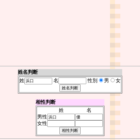
姓名判断
姓
名
性別
男
女
相性判断
姓
名
男性
女性