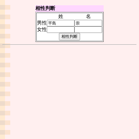
相性判断
姓
名
男性
女性