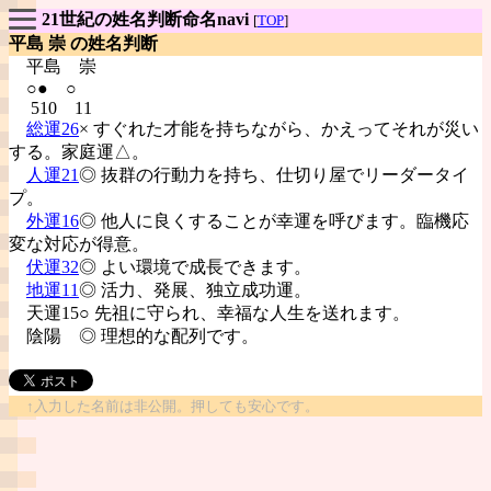
21世紀の姓名判断命名navi
[
TOP
]
平島 崇 の姓名判断
平島
崇
○● ○
510 11
総運26
× すぐれた才能を持ちながら、かえってそれが災い
する。家庭運△。
人運21
◎ 抜群の行動力を持ち、仕切り屋でリーダータイ
プ。
外運16
◎ 他人に良くすることが幸運を呼びます。臨機応
変な対応が得意。
伏運32
◎ よい環境で成長できます。
地運11
◎ 活力、発展、独立成功運。
天運15○ 先祖に守られ、幸福な人生を送れます。
陰陽
◎ 理想的な配列です。
↑入力した名前は非公開。押しても安心です。