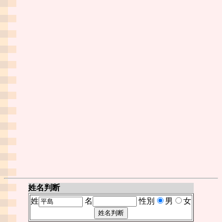
姓名判断
姓
名
性別
男
女