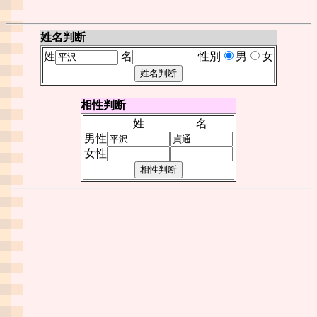
姓名判断
姓
名
性別
男
女
相性判断
姓
名
男性
女性