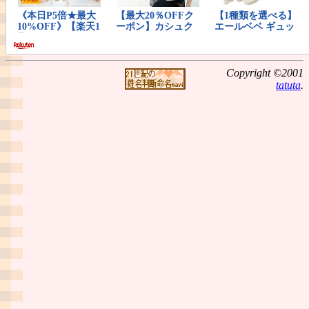
Copyright ©2001
tatuta
.