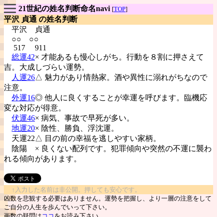
21世紀の姓名判断命名navi
[
TOP
]
平沢 貞通 の姓名判断
平沢
貞通
○○ ○○
517 911
総運42
× 才能あるも慢心しがち。行動を８割に押さえて
吉。大成しづらい運勢。
人運26
△ 魅力があり情熱家。酒や異性に溺れがちなので
注意。
外運16
◎ 他人に良くすることが幸運を呼びます。臨機応
変な対応が得意。
伏運46
× 病気、事故で早死が多い。
地運20
× 陰性、勝負、浮沈運。
天運22△ 目の前の幸福を逃しやすい家柄。
陰陽
× 良くない配列です。犯罪傾向や突然の不運に襲わ
れる傾向があります。
↑入力した名前は非公開。押しても安心です。
凶数を悲観する必要はありません。運勢を把握し、より一層の注意をして
ご自分の人生を歩んでいって下さい。
画数の疑問は
ココ
をお読み下さい。