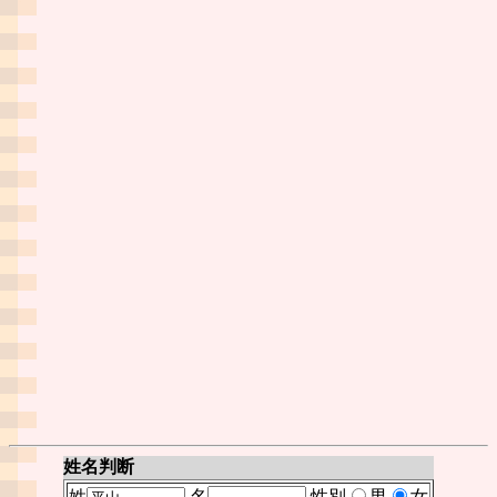
姓名判断
姓
名
性別
男
女