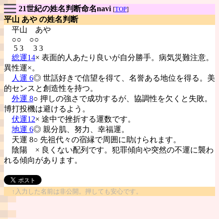
21世紀の姓名判断命名navi
[
TOP
]
平山 あや の姓名判断
平山
あや
○○ ○○
5 3 3 3
総運14
× 表面的人あたり良いが自分勝手。病気災難注意。
異性運×。
人運 6
◎ 世話好きで信望を得て、名誉ある地位を得る。美
的センスと創造性を持つ。
外運 8
○ 押しの強さで成功するが、協調性を欠くと失敗。
博打投機は避けるよう。
伏運12
× 途中で挫折する運数です。
地運 6
◎ 親分肌、努力、幸福運。
天運 8○ 先祖代々の宿縁で周囲に助けられます。
陰陽
× 良くない配列です。犯罪傾向や突然の不運に襲わ
れる傾向があります。
↑入力した名前は非公開。押しても安心です。