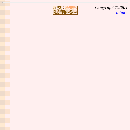
Copyright ©2001
tatuta
.