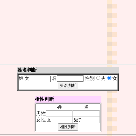
姓名判断
姓
名
性別
男
女
相性判断
姓
名
男性
女性