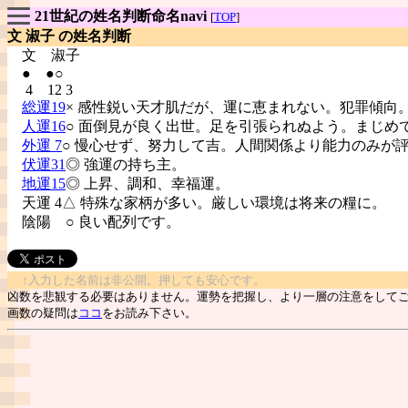
21世紀の姓名判断命名navi
[
TOP
]
文 淑子 の姓名判断
文
淑子
● ●○
4 12 3
総運19
× 感性鋭い天才肌だが、運に恵まれない。犯罪傾向
人運16
○ 面倒見が良く出世。足を引張られぬよう。まじめ
外運 7
○ 慢心せず、努力して吉。人間関係より能力のみが
伏運31
◎ 強運の持ち主。
地運15
◎ 上昇、調和、幸福運。
天運 4△ 特殊な家柄が多い。厳しい環境は将来の糧に。
陰陽
○ 良い配列です。
↑入力した名前は非公開。押しても安心です。
凶数を悲観する必要はありません。運勢を把握し、より一層の注意をして
画数の疑問は
ココ
をお読み下さい。