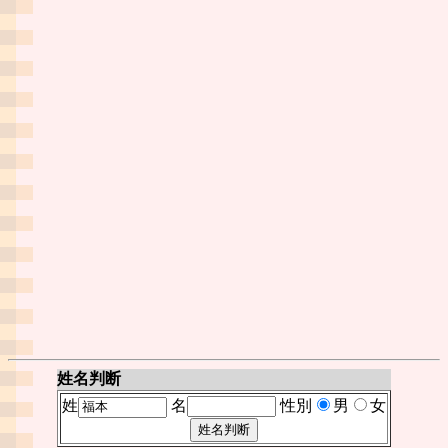
姓名判断
姓
名
性別
男
女