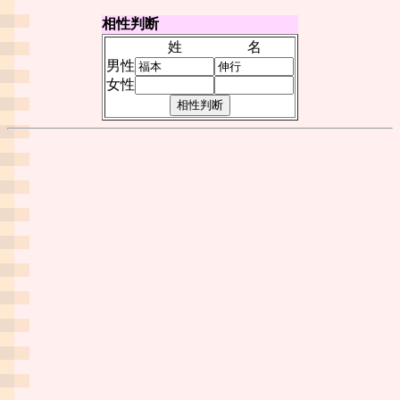
相性判断
姓
名
男性
女性