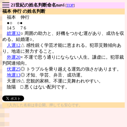
21世紀の姓名判断命名navi
[
TOP
]
福本 伸行 の姓名判断
福本
伸行
●○ ○●
14 5 7 6
総運32
○ 周囲の助力と、好機をつかむ運があり、成功を収
める。結婚運○。
人運12
△ 感性鋭く学芸才能に恵まれる。犯罪災難傾向あ
り。地道に努力すること。
外運20
× 不運で思う通りにならない人生。謙虚に。犯罪裁
判関連傾向。
伏運25
◎ トラブルを乗り越える運気の強さがあります。
地運13
◎ 才知、学芸、弁舌、成功運。
天運19△ 悲観的家柄。不運に見舞われやすい。
陰陽
□ 悪くはない配列です。
↑入力した名前は非公開。押しても安心です。