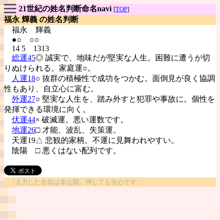
21世紀の姓名判断命名navi
[
TOP
]
福永 輝義 の姓名判断
福永
輝義
●○ ○○
14 5 1313
総運45
◎ 誠実で、地味だが堅実な人生。困難に遭うが切
りぬけられる。家庭運○。
人運18
○ 抜群の積極性で成功をつかむ。面倒見が良く協調
性もあり、自立心に富む。
外運27
○ 堅実な人生を、踏み外すと犯罪や事故に。個性を
発揮できる環境に向く。
伏運44
× 破滅運。悪い運数です。
地運26
□ 才能、波乱、失策運。
天運19△ 悲観的家柄。不運に見舞われやすい。
陰陽
□ 悪くはない配列です。
↑入力した名前は非公開。押しても安心です。