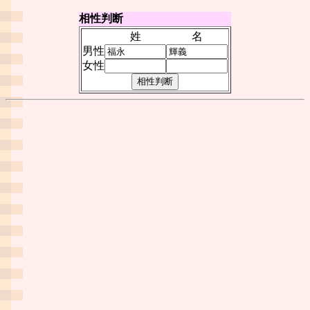
相性判断
姓
名
男性
女性