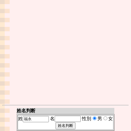
姓名判断
姓
名
性別
男
女