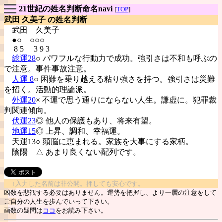
21世紀の姓名判断命名navi
[
TOP
]
武田 久美子 の姓名判断
武田
久美子
●○ ○○○
8 5 3 9 3
総運28
○ パワフルな行動力で成功。強引さは不和も呼ぶの
で注意。事件事故注意。
人運 8
○ 困難を乗り越える粘り強さを持つ。強引さは災難
を招く。活動的理論派。
外運20
× 不運で思う通りにならない人生。謙虚に。犯罪裁
判関連傾向。
伏運23
◎ 他人の保護もあり、将来有望。
地運15
◎ 上昇、調和、幸福運。
天運13○ 頭脳に恵まれる。家族を大事にする家柄。
陰陽
△ あまり良くない配列です。
↑入力した名前は非公開。押しても安心です。
凶数を悲観する必要はありません。運勢を把握し、より一層の注意をして
ご自分の人生を歩んでいって下さい。
画数の疑問は
ココ
をお読み下さい。