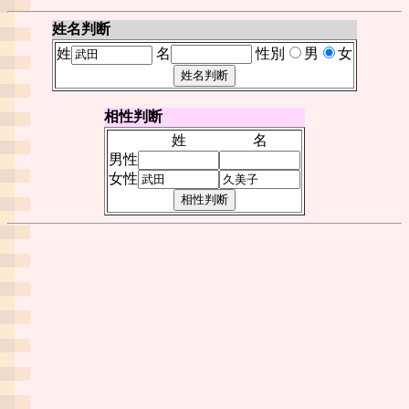
姓名判断
姓
名
性別
男
女
相性判断
姓
名
男性
女性