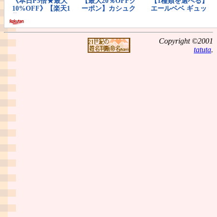
Copyright ©2001
tatuta
.