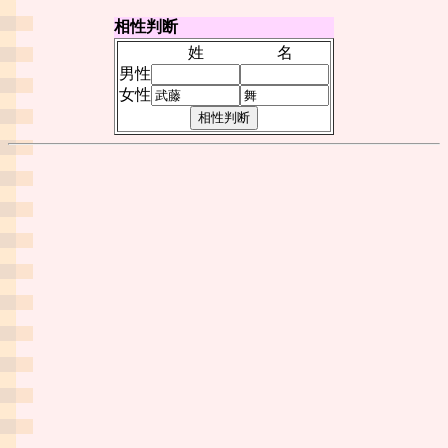
相性判断
姓
名
男性
女性