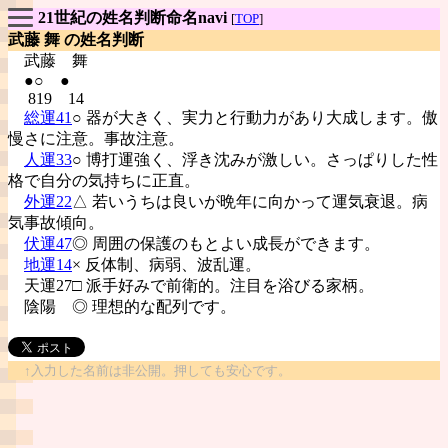
21世紀の姓名判断命名navi
[
TOP
]
武藤 舞 の姓名判断
武藤
舞
●○ ●
819 14
総運41
○ 器が大きく、実力と行動力があり大成します。傲
慢さに注意。事故注意。
人運33
○ 博打運強く、浮き沈みが激しい。さっぱりした性
格で自分の気持ちに正直。
外運22
△ 若いうちは良いが晩年に向かって運気衰退。病
気事故傾向。
伏運47
◎ 周囲の保護のもとよい成長ができます。
地運14
× 反体制、病弱、波乱運。
天運27□ 派手好みで前衛的。注目を浴びる家柄。
陰陽
◎ 理想的な配列です。
↑入力した名前は非公開。押しても安心です。