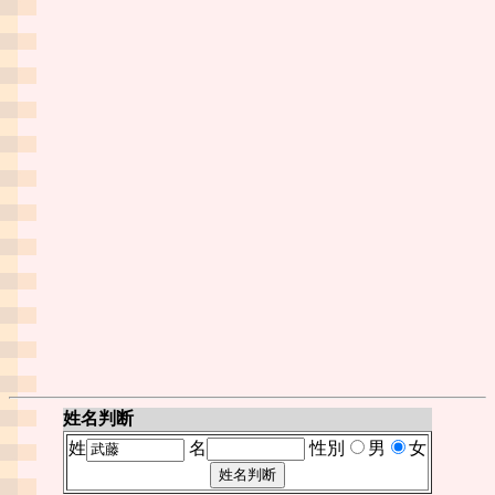
姓名判断
姓
名
性別
男
女