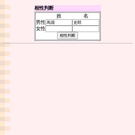
相性判断
姓
名
男性
女性