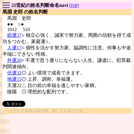
21世紀の姓名判断命名navi
[
TOP
]
馬淵 史郎 の姓名判断
馬淵
史郎
●● ○●
1012 510
総運37
○ 独立心強く、誠実で努力家。周囲の信頼を得て成
功をつかむ。家庭運○。
人運17
○ 個性を活かす努力家。協調性に注意。何事も中途
半端にできない性格。
外運20
× 不運で思う通りにならない人生。謙虚に。犯罪裁
判関連傾向。
伏運32
◎ よい環境で成長できます。
地運15
◎ 上昇、調和、幸福運。
天運22△ 目の前の幸福を逃しやすい家柄。
陰陽
◎ 理想的な配列です。
↑入力した名前は非公開。押しても安心です。