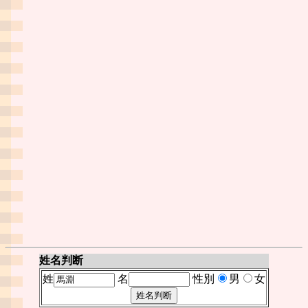
姓名判断
姓
名
性別
男
女