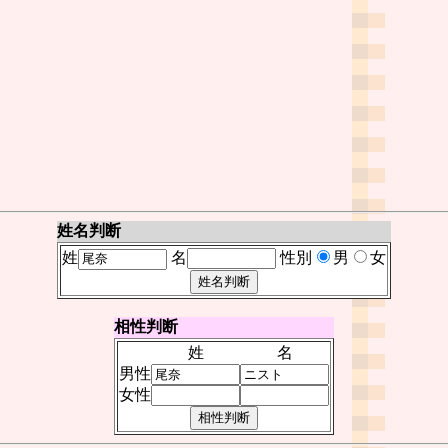
姓名判断
姓
名
性別
男
女
相性判断
姓
名
男性
女性