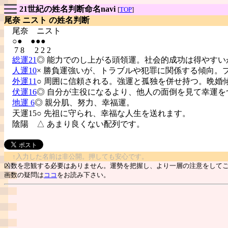
21世紀の姓名判断命名navi
[
TOP
]
尾奈 ニスト の姓名判断
尾奈
ニスト
○● ●●●
7 8 2 2 2
総運21
◎ 能力でのし上がる頭領運。社会的成功は得やすい
人運10
× 勝負運強いが、トラブルや犯罪に関係する傾向。
外運11
○ 周囲に信頼される。強運と孤独を併せ持つ。晩婚
伏運16
◎ 自分が主役になるより、他人の面倒を見て幸運を
地運 6
◎ 親分肌、努力、幸福運。
天運15○ 先祖に守られ、幸福な人生を送れます。
陰陽
△ あまり良くない配列です。
↑入力した名前は非公開。押しても安心です。
凶数を悲観する必要はありません。運勢を把握し、より一層の注意をして
画数の疑問は
ココ
をお読み下さい。