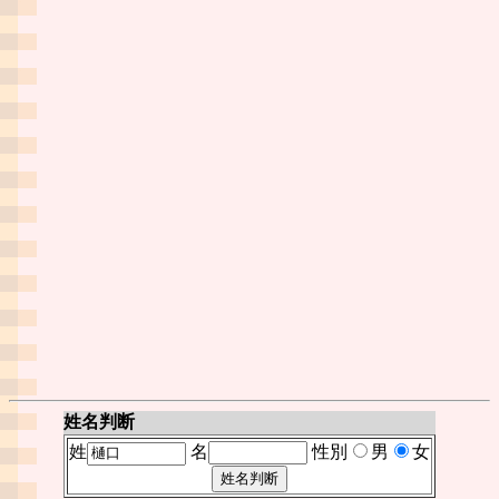
姓名判断
姓
名
性別
男
女