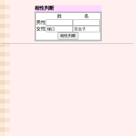
相性判断
姓
名
男性
女性