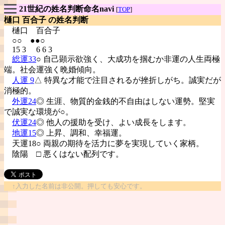
21世紀の姓名判断命名navi
[
TOP
]
樋口 百合子 の姓名判断
樋口
百合子
○○ ●●○
15 3 6 6 3
総運33
○ 自己顕示欲強く、大成功を掴むか非運の人生両極
端。社会運強く晩婚傾向。
人運 9
△ 特異な才能で注目されるが挫折しがち。誠実だが
消極的。
外運24
◎ 生涯、物質的金銭的不自由はしない運勢。堅実
で誠実な環境が○。
伏運24
◎ 他人の援助を受け、よい成長をします。
地運15
◎ 上昇、調和、幸福運。
天運18○ 両親の期待を活力に夢を実現していく家柄。
陰陽
□ 悪くはない配列です。
↑入力した名前は非公開。押しても安心です。